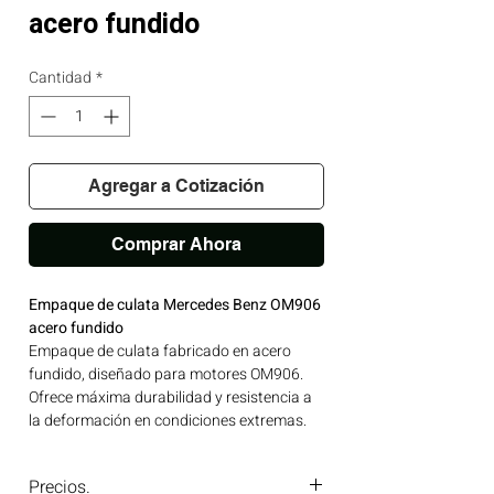
acero fundido
Cantidad
*
Agregar a Cotización
Comprar Ahora
Empaque de culata Mercedes Benz OM906
acero fundido
Empaque de culata fabricado en acero
fundido, diseñado para motores OM906.
Ofrece máxima durabilidad y resistencia a
la deformación en condiciones extremas.
Ideal para aplicaciones en maquinaria
agrícola, construcción, minería y
Precios.
generación de energía disponible en