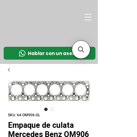
M
OT
CO
L
Hablar con un asesor
SKU: 64-OM906-GL
Empaque de culata
Mercedes Benz OM906