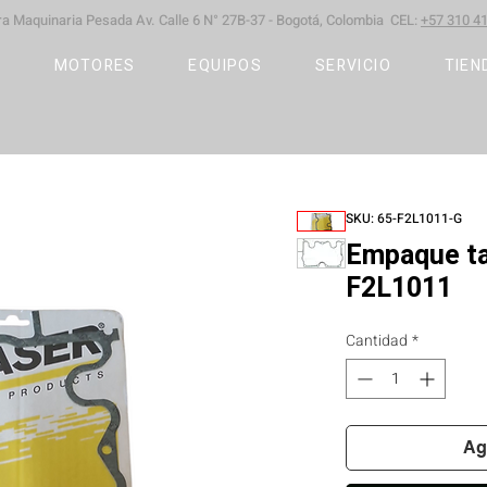
ara Maquinaria Pesada
Av. Calle 6 N° 27B-37 -
Bogotá, Colombia CEL:
+57 310 41
S
MOTORES
EQUIPOS
SERVICIO
TIEN
SKU: 65-F2L1011-G
Empaque ta
F2L1011
Cantidad
*
Ag