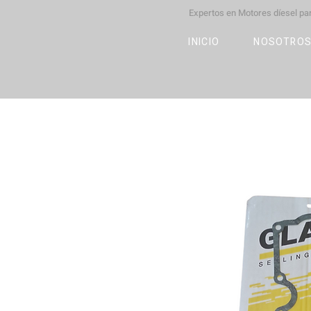
Expertos en Motores díesel p
M
OT
CO
L
INICIO
NOSOTRO