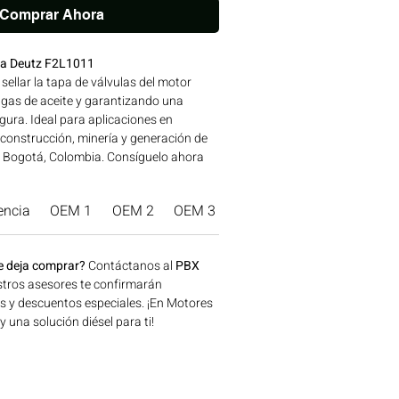
Comprar Ahora
la Deutz F2L1011
ellar la tapa de válvulas del motor
gas de aceite y garantizando una
gura. Ideal para aplicaciones en
 construcción, minería y generación de
n Bogotá, Colombia. Consíguelo ahora
.
encia
OEM 1
OEM 2
OEM 3
Marca Producto.
e deja comprar?
Contáctanos al
PBX
tros asesores te confirmarán
os y descuentos especiales. ¡En Motores
una solución diésel para ti!