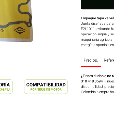
Empaque tapa válvu
Junta diseñada para s
F2L1011, evitando fu
operación limpia y se
maquinaria agrícola,
energía disponible e
en Motores Colombia
Precios.
Refer
¿Tienes dudas o no t
310 418 0594
— nues
disponibilidad, preci
Colombia siempre hay 