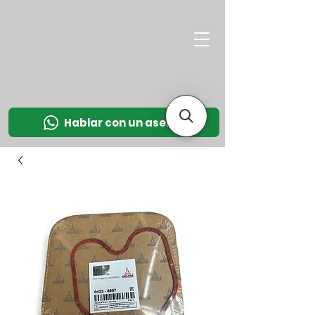
M
OT
CO
L
Hablar con un asesor