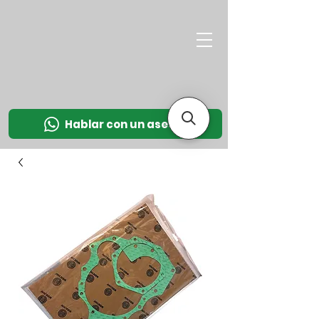
M
OT
CO
L
Hablar con un asesor