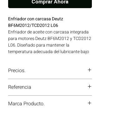
Comprar Ahora
Enfriador con carcasa Deutz
BF6M2012/TCD2012 L06
Enfriador de aceite con carcasa integrada
para motores Deutz BF6M2012 y TCD2012
L06. Diseñado para mantener la
temperatura adecuada del lubricante bajo
condiciones de carga continua. Ideal para
aplicaciones en maquinaria agrícola,
Precios.
construcción, minería y generación de
energía disponible en Bogotá, Colombia.
¿Tienes dudas o no te deja comprar?
Consíguelo ahora en Motores Colombia.
Referencia
Contáctanos al
PBX 310 418 0594
—
nuestros asesores te confirmarán
4283745-4506191
disponibilidad, precios y descuentos
Marca Producto.
especiales. ¡En Motores Colombia siempre
hay una solución diésel para ti!
VOSDA