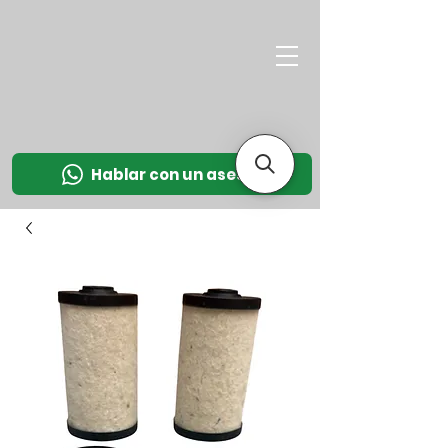
M
OT
CO
L
Hablar con un asesor