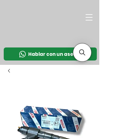
M
OT
CO
L
Hablar con un asesor