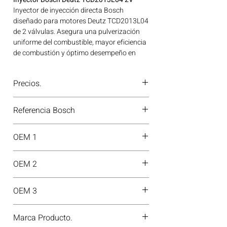
Inyector de inyección directa Bosch
diseñado para motores Deutz TCD2013L04
de 2 válvulas. Asegura una pulverización
uniforme del combustible, mayor eficiencia
de combustión y óptimo desempeño en
condiciones de alta exigencia. Repuesto
confiable para maquinaria agrícola, minera
Precios.
e industrial. Ideal para aplicaciones en
maquinaria agrícola, construcción, minería
¿Tienes dudas o no te deja comprar?
y generación de energía disponible en
Referencia Bosch
Contáctanos al
PBX 310 418 0594
—
Bogotá, Colombia. Consíguelo ahora en
nuestros asesores te confirmarán
Motores Colombia.
0445120066
disponibilidad, precios y descuentos
OEM 1
especiales. ¡En Motores Colombia siempre
hay una solución diésel para ti!
04289311
OEM 2
04290986
OEM 3
20798114
Marca Producto.