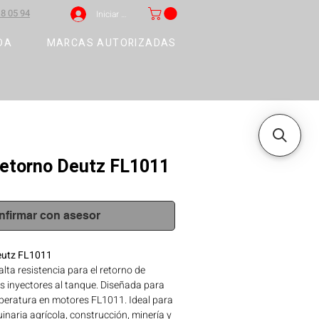
8 05 94
Iniciar sesión
DA
MARCAS AUTORIZADAS
etorno Deutz FL1011
nfirmar con asesor
eutz FL1011
alta resistencia para el retorno de
s inyectores al tanque. Diseñada para
emperatura en motores FL1011. Ideal para
naria agrícola, construcción, minería y