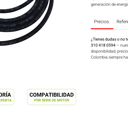
generación de energí
Consíguelo ahora en
Precios.
Refer
¿Tienes dudas o no t
310 418 0594
— nues
disponibilidad, preci
Colombia siempre hay 