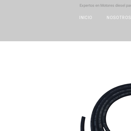
Expertos en Motores díesel p
M
OT
CO
L
INICIO
NOSOTRO