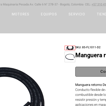
ara Maquinaria Pesada
Av. Calle 6 N° 27B-37 -
Bogotá, Colombia CEL:
+57 310 41
S
MOTORES
EQUIPOS
SERVICIO
TIEN
SKU: 85-FL1011-D2
Manguera r
Co
Manguera retorno D
Conducto flexible de 
combustible desde lo
resistir presión y t
aplicaciones en maqui