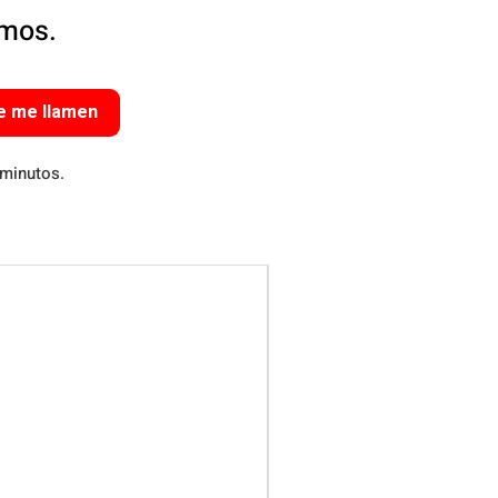
amos.
e me llamen
 minutos.