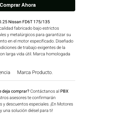
Comprar Ahora
0.25 Nissan FD6T 175/135
alidad fabricado bajo estrictos
les y metalúrgicos para garantizar su
nto en el motor especificado. Diseñado
diciones de trabajo exigentes de la
on larga vida útil. Marca homologada
calidad, avalada para su uso en
a: NISSAN Ideal para aplicaciones en
encia
Marca Producto.
 construcción, minería y generación de
n Bogotá, Colombia. Consíguelo ahora
.
e deja comprar?
Contáctanos al
PBX
tros asesores te confirmarán
os y descuentos especiales. ¡En Motores
una solución diésel para ti!