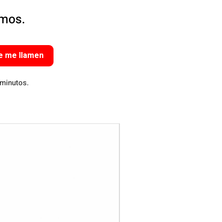
amos.
e me llamen
 minutos.