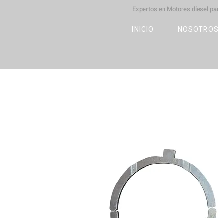
Expertos en Motores díesel p
M
OT
CO
L
INICIO
NOSOTRO