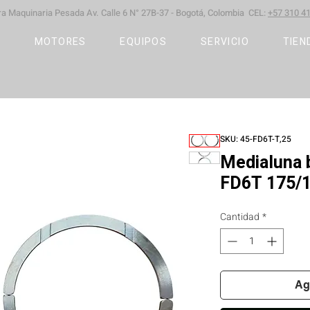
ara Maquinaria Pesada
Av. Calle 6 N° 27B-37 -
Bogotá, Colombia CEL:
+57 310 41
S
MOTORES
EQUIPOS
SERVICIO
TIEN
SKU: 45-FD6T-T,25
Medialuna 
FD6T 175/
Cantidad
*
Ag