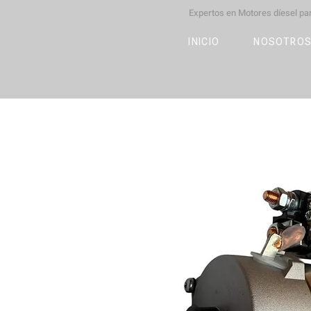
Expertos en Motores díesel p
M
OT
CO
L
INICIO
NOSOTRO