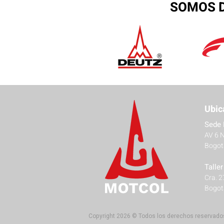
SOMOS D
Ubic
Sede 
AV 6 
Bogot
Talle
Cra. 
Bogot
Copyright 2026 © Todos los derechos reservado