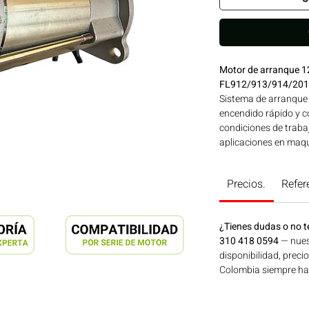
Motor de arranque 1
FL912/913/914/20
Sistema de arranque 
encendido rápido y co
condiciones de trabaj
aplicaciones en maqui
generación de energí
Consíguelo ahora en
Precios.
Refer
¿Tienes dudas o no t
310 418 0594
— nues
disponibilidad, preci
Colombia siempre hay 