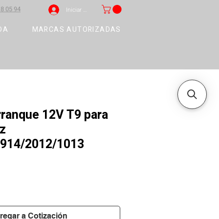
8 05 94
Iniciar sesión
DA
MARCAS AUTORIZADAS
rranque 12V T9 para
z
/914/2012/1013
regar a Cotización