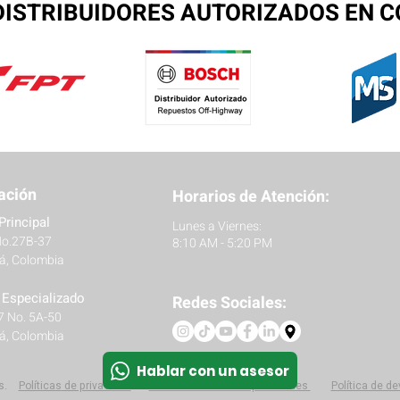
ISTRIBUIDORES AUTORIZADOS EN 
ación
Horarios de Atención:
Principal
Lunes a Viernes:
No.27B-37
8:10 AM - 5:20 PM
á, Colombia
r Especializado
Redes Sociales:
27 No. 5A-50
á, Colombia
Hablar con un asesor
s.
Políticas
de privacidad
Protección de datos personales
Política de d