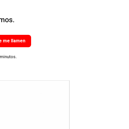
amos.
e me llamen
 minutos.