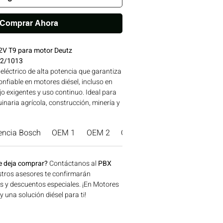
Comprar Ahora
2V T9 para motor Deutz
12/1013
eléctrico de alta potencia que garantiza
nfiable en motores diésel, incluso en
o exigentes y uso continuo. Ideal para
naria agrícola, construcción, minería y
a disponible en Bogotá, Colombia.
 Motores Colombia.
encia Bosch
OEM 1
OEM 2
OEM 3
Marca Producto.
e deja comprar?
Contáctanos al
PBX
tros asesores te confirmarán
os y descuentos especiales. ¡En Motores
una solución diésel para ti!