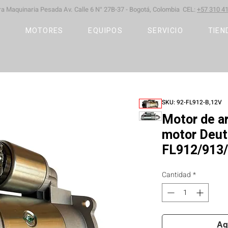
ara Maquinaria Pesada
Av. Calle 6 N° 27B-37 -
Bogotá, Colombia CEL:
+57 310 41
S
MOTORES
EQUIPOS
SERVICIO
TIEN
SKU: 92-FL912-B,12V
Motor de a
motor Deut
FL912/913
Cantidad
*
Ag