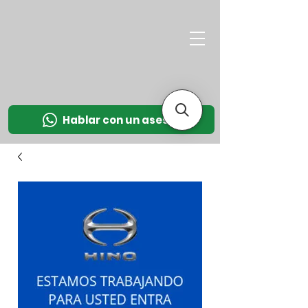
M
OT
CO
L
Hablar con un asesor