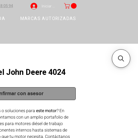
8 05 94
Iniciar sesión
DA
MARCAS AUTORIZADAS
el John Deere 4024
nfirmar con asesor
 o soluciones para
este motor
? En
ntamos con un amplio portafolio de
s para motores diésel de trabajo
nentes internos hasta sistemas de
o que tu motor necesita. Contáctanos