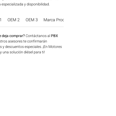
 especializada y disponibilidad.
1
OEM 2
OEM 3
Marca Producto.
e deja comprar?
Contáctanos al
PBX
tros asesores te confirmarán
os y descuentos especiales. ¡En Motores
una solución diésel para ti!