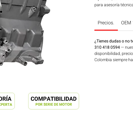
para asesoría técnica
Precios.
OEM 
¿Tienes dudas o no t
310 418 0594
— nues
disponibilidad, preci
Colombia siempre hay 