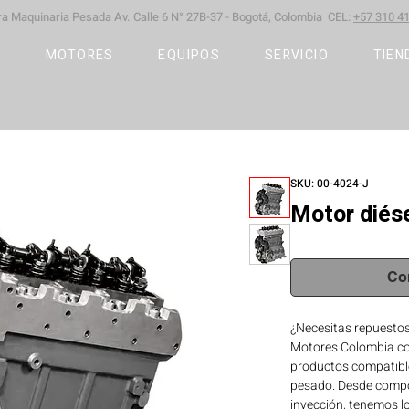
ara Maquinaria Pesada
Av. Calle 6 N° 27B-37 -
Bogotá, Colombia CEL:
+57 310 41
S
MOTORES
EQUIPOS
SERVICIO
TIEN
SKU: 00-4024-J
Motor diés
Co
¿Necesitas repuestos
Motores Colombia co
productos compatible
pesado. Desde compo
inyección, tenemos l