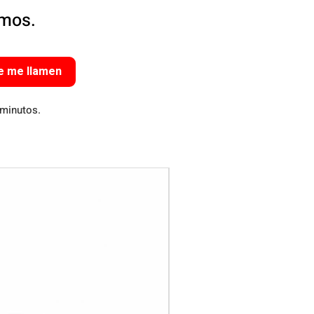
amos.
e me llamen
 minutos.