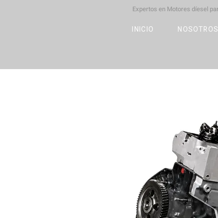
Expertos en Motores díesel p
M
OT
CO
L
INICIO
NOSOTRO