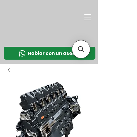
M
OT
CO
L
Hablar con un asesor