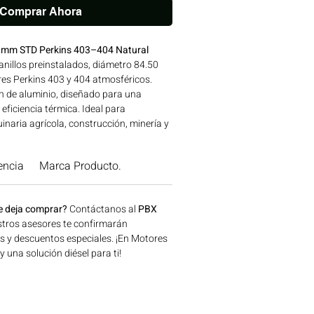
Comprar Ahora
50mm STD Perkins 403–404 Natural
anillos preinstalados, diámetro 84.50
es Perkins 403 y 404 atmosféricos.
n de aluminio, diseñado para una
ficiencia térmica. Ideal para
naria agrícola, construcción, minería y
a disponible en Bogotá, Colombia.
 Motores Colombia.
encia
Marca Producto.
e deja comprar?
Contáctanos al
PBX
tros asesores te confirmarán
os y descuentos especiales. ¡En Motores
una solución diésel para ti!