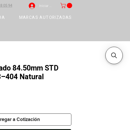
8 05 94
Iniciar sesión
DA
MARCAS AUTORIZADAS
llado 84.50mm STD
3–404 Natural
regar a Cotización