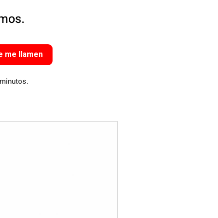
amos.
e me llamen
 minutos.