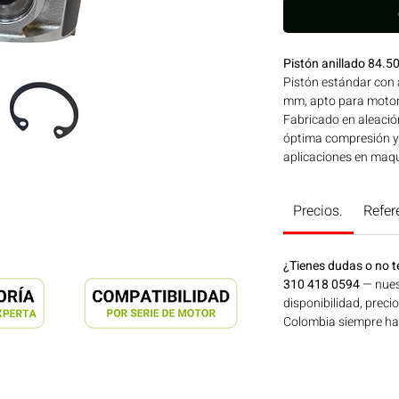
Pistón anillado 84.
Pistón estándar con 
mm, apto para motor
Fabricado en aleació
óptima compresión y e
aplicaciones en maqui
generación de energí
Consíguelo ahora en
Precios.
Refer
¿Tienes dudas o no t
310 418 0594
— nues
disponibilidad, preci
Colombia siempre hay 