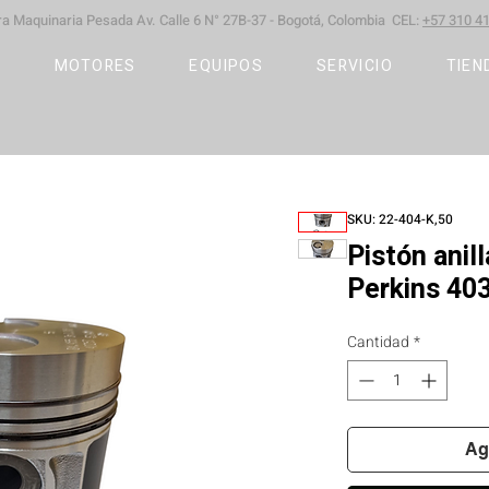
ara Maquinaria Pesada
Av. Calle 6 N° 27B-37 -
Bogotá, Colombia CEL:
+57 310 41
S
MOTORES
EQUIPOS
SERVICIO
TIEN
SKU: 22-404-K,50
Pistón ani
Perkins 40
Cantidad
*
Ag