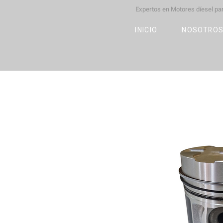
Expertos en Motores díesel p
M
OT
CO
L
INICIO
NOSOTRO