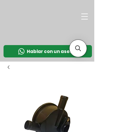
M
OT
CO
L
Hablar con un asesor