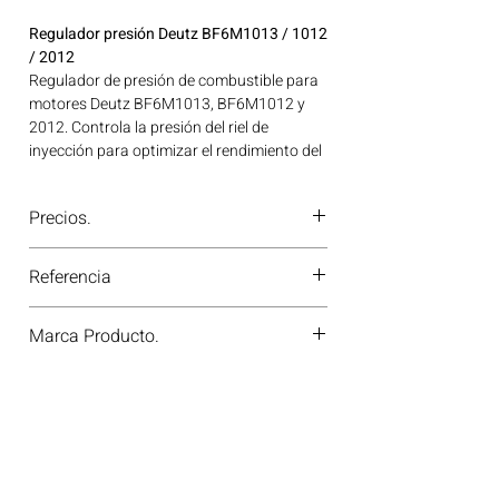
Regulador presión Deutz BF6M1013 / 1012
/ 2012
Regulador de presión de combustible para
motores Deutz BF6M1013, BF6M1012 y
2012. Controla la presión del riel de
inyección para optimizar el rendimiento del
motor. Ideal para aplicaciones en
maquinaria agrícola, construcción, minería
Precios.
y generación de energía disponible en
Bogotá, Colombia. Consíguelo ahora en
¿Tienes dudas o no te deja comprar?
Motores Colombia.
Referencia
Contáctanos al
PBX 310 418 0594
—
nuestros asesores te confirmarán
4255055-4207651
disponibilidad, precios y descuentos
Marca Producto.
especiales. ¡En Motores Colombia siempre
hay una solución diésel para ti!
VOSDA