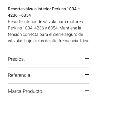
Resorte válvula interior Perkins 1004 –
4236 –6354
Resorte interior de válvula para motores
Perkins 1004, 4236 y 6354. Mantiene la
tensión correcta para el cierre seguro de
válvulas bajo ciclos de alta frecuencia. Ideal
para aplicaciones en maquinaria agrícola,
construcción, minería y generación de
Precios.
energía disponible en Bogotá, Colombia.
Consíguelo ahora en Motores Colombia.
¿Tienes dudas o no te deja comprar?
Referencia
Contáctanos al
PBX 310 418 0594
—
nuestros asesores te confirmarán
31744133
disponibilidad, precios y descuentos
Marca Producto.
especiales. ¡En Motores Colombia siempre
hay una solución diésel para ti!
MAXIFORCE