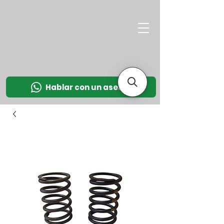
M
OT
CO
L
Hablar con un asesor