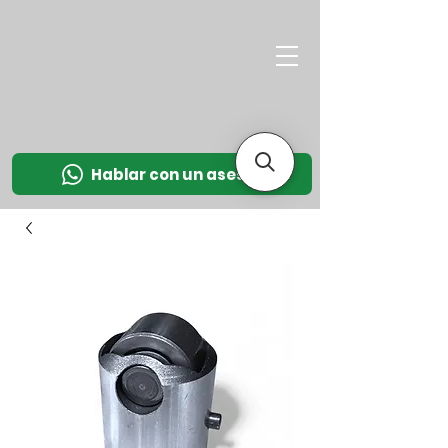
M
OT
CO
L
Hablar con un asesor