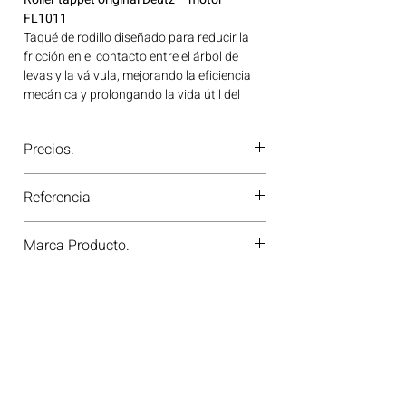
FL1011
Taqué de rodillo diseñado para reducir la
fricción en el contacto entre el árbol de
levas y la válvula, mejorando la eficiencia
mecánica y prolongando la vida útil del
motor. Ideal para aplicaciones en
maquinaria agrícola, construcción, minería
Precios.
y generación de energía disponible en
Bogotá, Colombia. Consíguelo ahora en
¿Tienes dudas o no te deja comprar?
Motores Colombia.
Referencia
Contáctanos al
PBX 310 418 0594
—
nuestros asesores te confirmarán
4175624
disponibilidad, precios y descuentos
Marca Producto.
especiales. ¡En Motores Colombia siempre
hay una solución diésel para ti!
DEUTZ