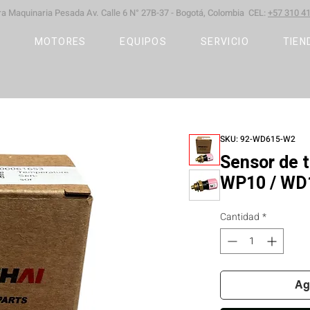
ara Maquinaria Pesada
Av. Calle 6 N° 27B-37 -
Bogotá, Colombia CEL:
+57 310 41
S
MOTORES
EQUIPOS
SERVICIO
TIEN
SKU: 92-WD615-W2
Sensor de 
WP10 / WD
Cantidad
*
Ag