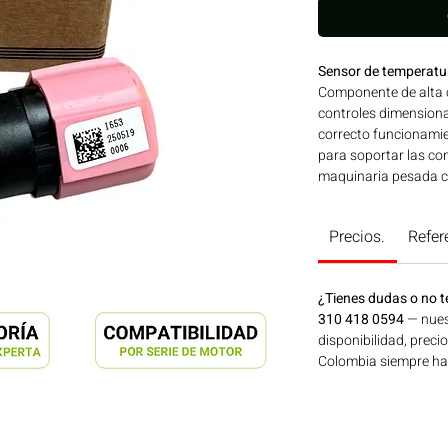
Sensor de temperat
Componente de alta c
controles dimensiona
correcto funcionamie
para soportar las con
maquinaria pesada co
ORIGINAL que garant
especificaciones de 
Precios.
Refer
Línea: WEICHAI Ideal
agrícola, construcció
disponible en Bogotá
¿Tienes dudas o no t
Motores Colombia.
310 418 0594
— nues
disponibilidad, preci
Colombia siempre hay 