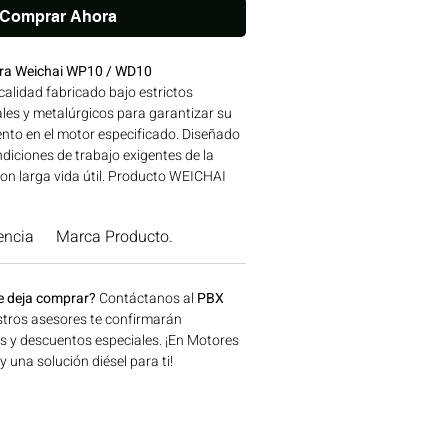
Comprar Ahora
ura Weichai WP10 / WD10
alidad fabricado bajo estrictos
les y metalúrgicos para garantizar su
nto en el motor especificado. Diseñado
diciones de trabajo exigentes de la
n larga vida útil. Producto WEICHAI
iza ajuste y desempeño exactos a las
fábrica. Compatibilidad: SERIES WD-WP |
encia
Marca Producto.
 para aplicaciones en maquinaria
n, minería y generación de energía
, Colombia. Consíguelo ahora en
e deja comprar?
Contáctanos al
PBX
tros asesores te confirmarán
os y descuentos especiales. ¡En Motores
una solución diésel para ti!