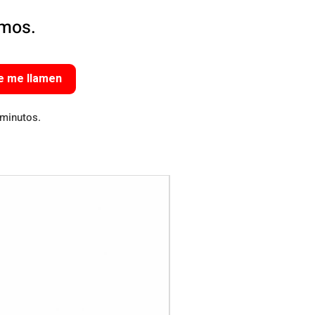
amos.
e me llamen
 minutos.