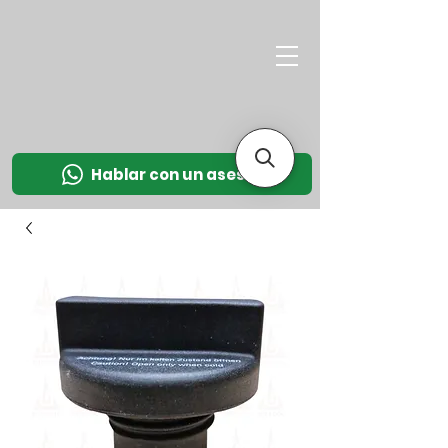
M
OT
CO
L
Hablar con un asesor