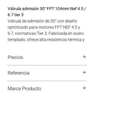
Válvula admisión 30° FPT 104mm Nef 4.5 /
6.7 tier 3
Válvula de admisión de 30° con diseño
optimizado para motores FPT NEF 4.5 y
6.7, normativas Tier 3. Fabricada en acero
templado, ofrece alta resistencia térmica y
excelente flujo de mezcla aire-combustible.
Ideal para aplicaciones en maquinaria
Precios.
agrícola, construcción, minería y
generación de energía disponible en
¿Tienes dudas o no te deja comprar?
Bogotá, Colombia. Consíguelo ahora en
Referencia
Contáctanos al
PBX 310 418 0594
—
Motores Colombia.
nuestros asesores te confirmarán
105-35632
disponibilidad, precios y descuentos
Marca Producto.
especiales. ¡En Motores Colombia siempre
hay una solución diésel para ti!
TRW GERMANY