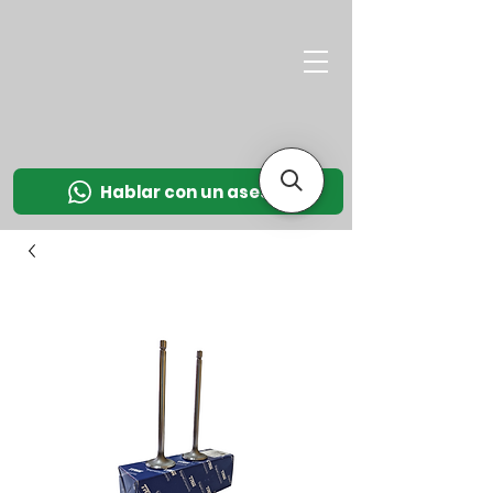
M
OT
CO
L
Hablar con un asesor