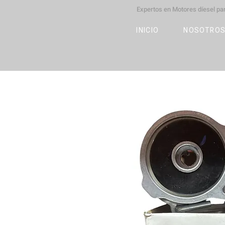
Expertos en Motores díesel p
M
OT
CO
L
INICIO
NOSOTRO