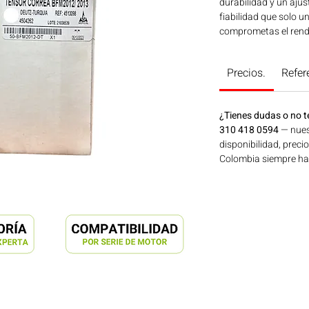
durabilidad y un ajus
fiabilidad que solo 
comprometas el rendi
y asegúrate de la mej
¡Contáctanos y adqui
Precios.
Refer
aplicaciones en maqui
generación de energí
Consíguelo ahora en
¿Tienes dudas o no t
310 418 0594
— nues
disponibilidad, preci
Colombia siempre hay 