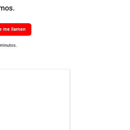
amos.
e me llamen
 minutos.