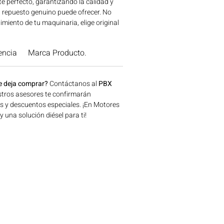
te perfecto, garantizando la calidad y
un repuesto genuino puede ofrecer. No
miento de tu maquinaria, elige original
or inversión para tu motor.
ere el tuyo hoy mismo! Ideal para
encia
Marca Producto.
naria agrícola, construcción, minería y
a disponible en Bogotá, Colombia.
 Motores Colombia.
e deja comprar?
Contáctanos al
PBX
tros asesores te confirmarán
os y descuentos especiales. ¡En Motores
una solución diésel para ti!