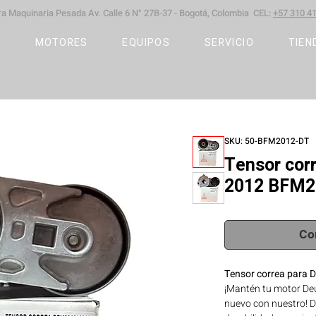
ara Maquinaria Pesada
Av. Calle 6 N° 27B-37 -
Bogotá, Colombia CEL:
+57 310 41
S
MOTORES
EQUIPOS
SERVICIO
TIEN
SKU: 50-BFM2012-DT
Tensor cor
2012 BFM2
Co
Tensor correa para
¡Mantén tu motor D
nuevo con nuestro! D