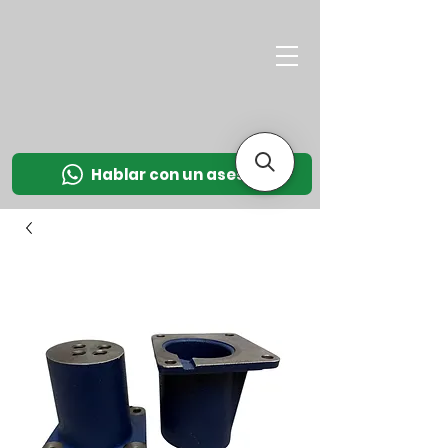
M
OT
CO
L
Hablar con un asesor