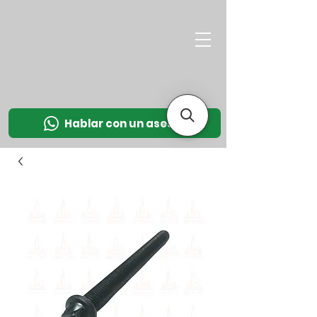
M
OT
CO
L
Hablar con un asesor