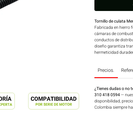
Tornillo de culata 
Fabricada en hierro f
cámaras de combustió
conductos de distrib
diseño garantiza tran
hermeticidad durader
homologada VICTOR R
para su uso en moto
Precios.
Refer
SERIES 300 | Línea:
en maquinaria agríco
de energía disponibl
¿Tienes dudas o no t
ahora en Motores Co
310 418 0594
— nues
disponibilidad, preci
Colombia siempre hay 