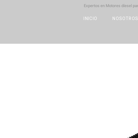
Expertos en Motores díesel p
M
OT
CO
L
INICIO
NOSOTRO