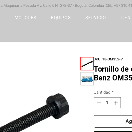
ara Maquinaria Pesada
Av. Calle 6 N° 27B-37 -
Bogotá, Colombia CEL:
+57 310 41
S
MOTORES
EQUIPOS
SERVICIO
TIEN
SKU: 18-OM352-V
Tornillo de
Benz OM35
Cantidad
*
Ag