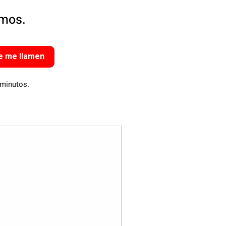
amos.
e me llamen
 minutos.