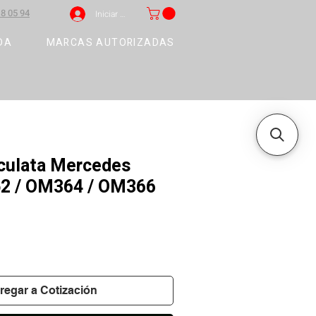
8 05 94
Iniciar sesión
DA
MARCAS AUTORIZADAS
 culata Mercedes
2 / OM364 / OM366
regar a Cotización