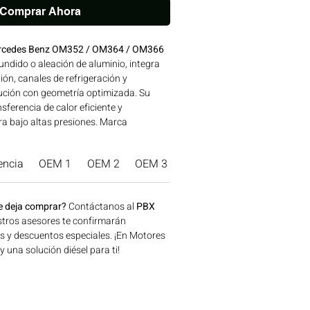
Comprar Ahora
Mercedes Benz OM352 / OM364 / OM366
undido o aleación de aluminio, integra
n, canales de refrigeración y
ución con geometría optimizada. Su
sferencia de calor eficiente y
a bajo altas presiones. Marca
EINZ de reconocida calidad, avalada
res MERCEDES BENZ. Compatibilidad:
encia
OEM 1
OEM 2
OEM 3
Marca Producto.
 MERCEDES BENZ Ideal para aplicaciones
la, construcción, minería y generación
e en Bogotá, Colombia. Consíguelo
e deja comprar?
Contáctanos al
PBX
lombia.
tros asesores te confirmarán
os y descuentos especiales. ¡En Motores
una solución diésel para ti!