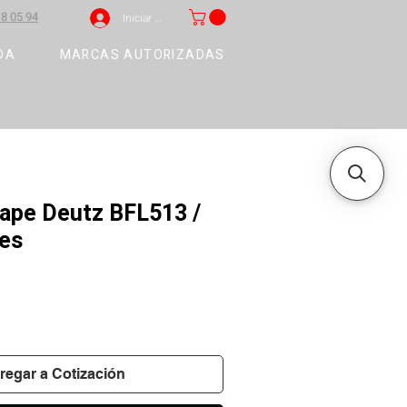
8 05 94
Iniciar sesión
DA
MARCAS AUTORIZADAS
cape Deutz BFL513 /
les
regar a Cotización