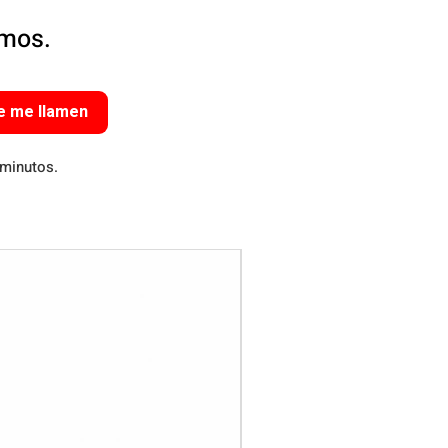
amos.
e me llamen
 minutos.