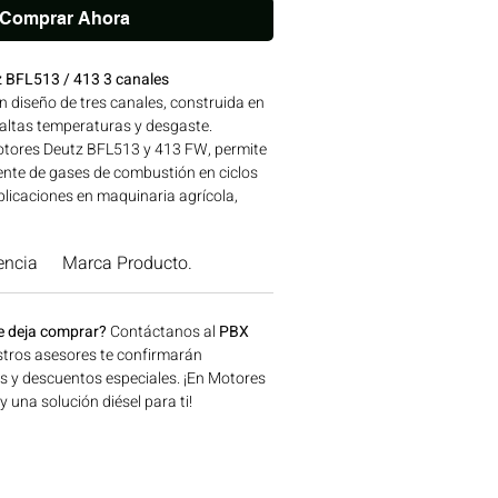
Comprar Ahora
z BFL513 / 413 3 canales
n diseño de tres canales, construida en
 altas temperaturas y desgaste.
otores Deutz BFL513 y 413 FW, permite
ente de gases de combustión en ciclos
plicaciones en maquinaria agrícola,
a y generación de energía disponible en
onsíguelo ahora en Motores Colombia.
encia
Marca Producto.
e deja comprar?
Contáctanos al
PBX
tros asesores te confirmarán
os y descuentos especiales. ¡En Motores
una solución diésel para ti!