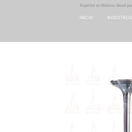
Expertos en Motores díesel p
M
OT
CO
L
INICIO
NOSOTRO