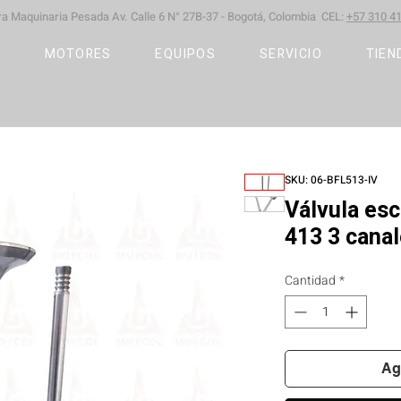
ara Maquinaria Pesada
Av. Calle 6 N° 27B-37 -
Bogotá, Colombia CEL:
+57 310 41
S
MOTORES
EQUIPOS
SERVICIO
TIEN
SKU: 06-BFL513-IV
Válvula es
413 3 cana
Cantidad
*
Ag