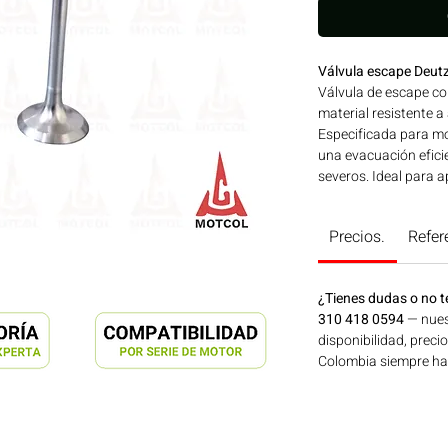
Válvula escape Deut
Válvula de escape co
material resistente a
Especificada para m
una evacuación efici
severos. Ideal para a
construcción, minerí
Bogotá, Colombia. C
Precios.
Refer
¿Tienes dudas o no t
310 418 0594
— nues
disponibilidad, preci
Colombia siempre hay 