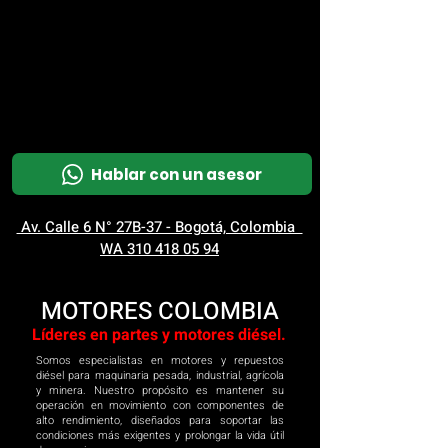
M
OT
CO
L
Hablar con un asesor
Av. Calle 6 N° 27B-37 - Bogotá, Colombia
WA 310 418 05 94
MOTORES COLOMBIA
Líderes en partes y motores diésel.
Somos especialistas en motores y repuestos
diésel para maquinaria pesada, industrial, agrícola
y minera. Nuestro propósito es mantener su
operación en movimiento con componentes de
alto rendimiento, diseñados para soportar las
condiciones más exigentes y prolongar la vida útil