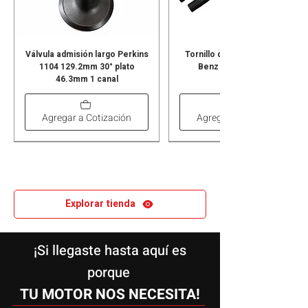
Válvula admisión largo Perkins
Tornillo de culata Mercedes
1104 129.2mm 30° plato
Benz OM460 juego x4
46.3mm 1 canal
Agregar a Cotización
Agregar a Cotización
Explorar tienda
¡Si llegaste hasta aquí es
porque
TU MOTOR NOS NECESITA!
Empaq. superior + caja válvula
Empaque de culata Mercedes
Empaque de culata Mercedes
Gorro válvula admisión 9mm
Camisa semi 98mm Perkins
Empaque múltiple admisión
Rociador aceite Mercedes
Empaque de culata 143mm
Retén trasero John Deere
Empaque admisión lámina
Empaque caucho múltiple
Pistón + anillos 97.50mm
Juego caucho camisilla
Gorros válvula Perkins
Empaque de culata Mercedes
Empaque de culata Mercedes
Empaque de culata Mercedes
Empaque de culata Mercedes
Tobera inyección original FPT
Casquete de biela Mercedes
Pistón anillado 104mm Iveco
Empaque múltiple admisión
Empaque admisión lámina
Empaquetadura completa
Retén delantero cigüeñal
Empaque de culata John
Retén trasero Perkins
Retén trasero Perkins