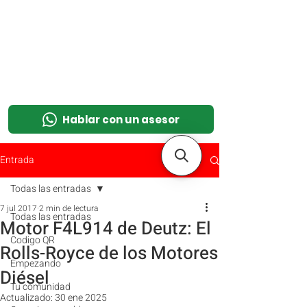
M
OT
CO
L
Hablar con un asesor
Entrada
Todas las entradas
7 jul 2017
2 min de lectura
Todas las entradas
Motor F4L914 de Deutz: El
Codigo QR
Rolls-Royce de los Motores
Empezando
Diésel
Tu comunidad
Actualizado:
30 ene 2025