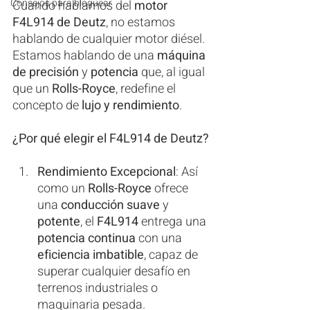
Consejos para bloguear
Cuando hablamos del 
motor 
F4L914 de Deutz
, no estamos 
hablando de cualquier motor diésel. 
Estamos hablando de una 
máquina 
de precisión
 y 
potencia
 que, al igual 
que un 
Rolls-Royce
, redefine el 
concepto de 
lujo y rendimiento
.
¿Por qué elegir el F4L914 de Deutz?
Rendimiento Excepcional
: Así 
como un 
Rolls-Royce
 ofrece 
una 
conducción suave
 y 
potente
, el 
F4L914
 entrega una 
potencia continua
 con una 
eficiencia imbatible
, capaz de 
superar cualquier desafío en 
terrenos industriales o 
maquinaria pesada.