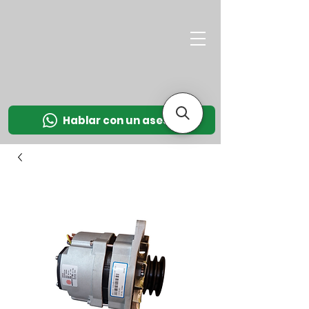
M
OT
CO
L
Hablar con un asesor