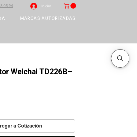
8 05 94
Iniciar sesión
DA
MARCAS AUTORIZADAS
ctor Weichai TD226B–
regar a Cotización