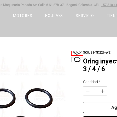
ara Maquinaria Pesada
Av. Calle 6 N° 27B-37 -
Bogotá, Colombia CEL:
+57 310 41
S
MOTORES
EQUIPOS
SERVICIO
TIEN
SKU: 88-TD226-WE
Oring inye
3 / 4 / 6
Cantidad
*
Ag