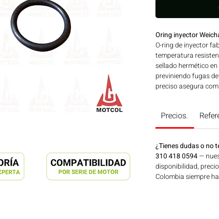
Oring inyector Weich
O-ring de inyector fa
temperatura resistent
sellado hermético en 
previniendo fugas de
preciso asegura comp
Producto WEICHAI OR
desempeño exactos a 
Precios.
Refer
Compatibilidad: SERI
aplicaciones en maqui
generación de energí
¿Tienes dudas o no t
Consíguelo ahora en
310 418 0594
— nues
disponibilidad, preci
Colombia siempre hay 