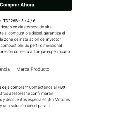
Comprar Ahora
ai TD226B– 3 / 4 / 6
bricado en elastómero de alta
e al combustible diésel, garantiza el
la zona de instalación del inyector
 combustible. Su perfil dimensional
resión correcta al torque especificado.
IGINAL que garantiza ajuste y
las especificaciones de fábrica.
encia
Marca Producto.
ES TD226 | Línea: WEICHAI Ideal para
naria agrícola, construcción, minería y
a disponible en Bogotá, Colombia.
e deja comprar?
Contáctanos al
PBX
 Motores Colombia.
tros asesores te confirmarán
os y descuentos especiales. ¡En Motores
una solución diésel para ti!