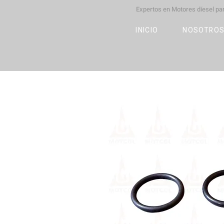
Expertos en Motores díesel p
M
OT
CO
L
INICIO
NOSOTRO