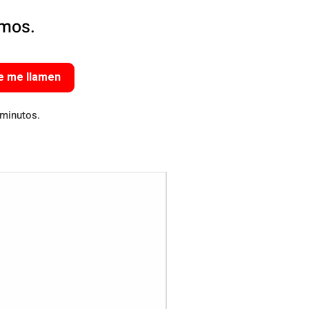
amos.
e me llamen
 minutos.