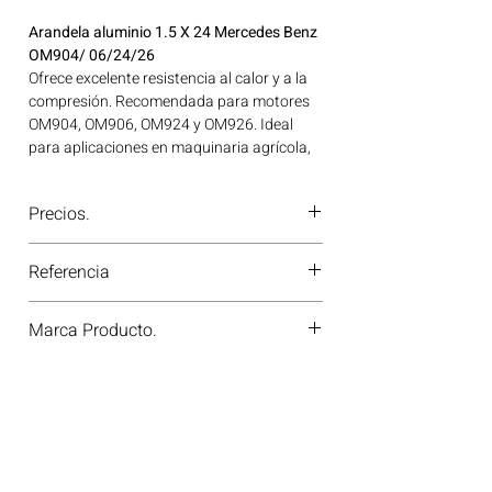
Arandela aluminio 1.5 X 24 Mercedes Benz
OM904/ 06/24/26
Ofrece excelente resistencia al calor y a la
compresión. Recomendada para motores
OM904, OM906, OM924 y OM926. Ideal
para aplicaciones en maquinaria agrícola,
construcción, minería y generación de
energía disponible en Bogotá, Colombia.
Precios.
Consíguelo ahora en Motores Colombia.
¿Tienes dudas o no te deja comprar?
Referencia
Contáctanos al
PBX 310 418 0594
—
nuestros asesores te confirmarán
M2911261
disponibilidad, precios y descuentos
Marca Producto.
especiales. ¡En Motores Colombia siempre
hay una solución diésel para ti!
DIESEL PARTS