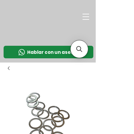
M
OT
CO
L
Hablar con un asesor