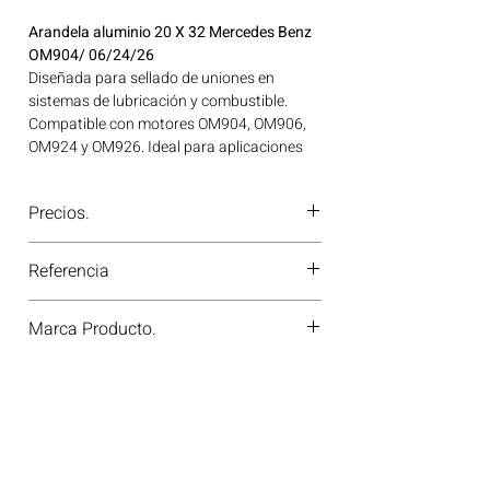
Arandela aluminio 20 X 32 Mercedes Benz
OM904/ 06/24/26
Diseñada para sellado de uniones en
sistemas de lubricación y combustible.
Compatible con motores OM904, OM906,
OM924 y OM926. Ideal para aplicaciones
en maquinaria agrícola, construcción,
minería y generación de energía disponible
Precios.
en Bogotá, Colombia. Consíguelo ahora en
Motores Colombia.
¿Tienes dudas o no te deja comprar?
Referencia
Contáctanos al
PBX 310 418 0594
—
nuestros asesores te confirmarán
M2911192/2.0
disponibilidad, precios y descuentos
Marca Producto.
especiales. ¡En Motores Colombia siempre
hay una solución diésel para ti!
DIESEL PARTS