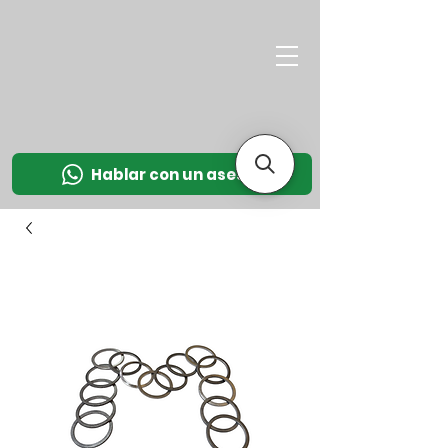
M
OT
CO
L
Hablar con un asesor