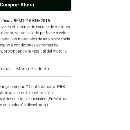
Comprar Ahora
pe Deutz BFM1015 BFM2015
ave en el sistema de escape de motores
garantizar un sellado perfecto y evitar
icada con materiales de alta resistencia
soporta condiciones extremas de
, prolongando la vida útil del motor y
ia. Ideal para aplicaciones en
dustrial y agrícola. Ideal para
encia
Marca Producto.
naria agrícola, construcción, minería y
a disponible en Bogotá, Colombia.
 Motores Colombia.
e deja comprar?
Contáctanos al
PBX
tros asesores te confirmarán
os y descuentos especiales. ¡En Motores
una solución diésel para ti!