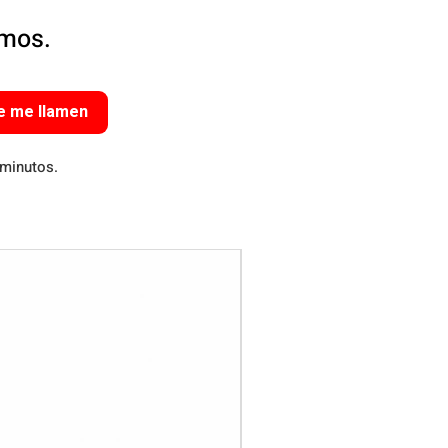
amos.
e me llamen
 minutos.