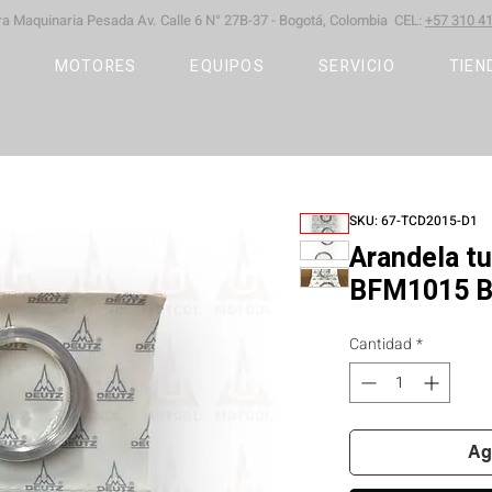
ara Maquinaria Pesada
Av. Calle 6 N° 27B-37 -
Bogotá, Colombia CEL:
+57 310 41
S
MOTORES
EQUIPOS
SERVICIO
TIEN
SKU: 67-TCD2015-D1
Arandela t
BFM1015 
Cantidad
*
Ag