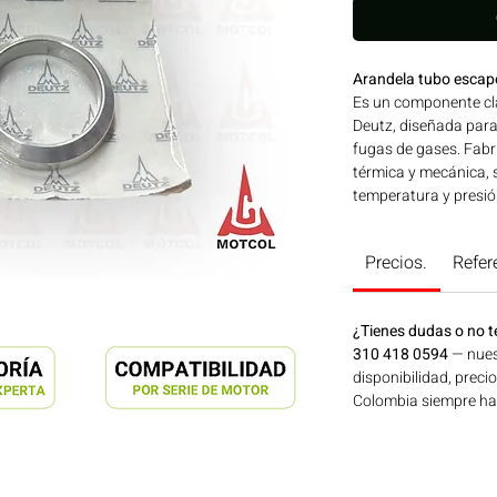
Arandela tubo esca
Es un componente cl
Deutz, diseñada para 
fugas de gases. Fabr
térmica y mecánica, 
temperatura y presión
mejorando su eficienc
maquinaria pesada, in
Precios.
Refer
aplicaciones en maqui
generación de energí
Consíguelo ahora en
¿Tienes dudas o no t
310 418 0594
— nues
disponibilidad, preci
Colombia siempre hay 