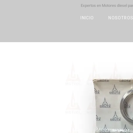
Expertos en Motores díesel p
M
OT
CO
L
INICIO
NOSOTRO