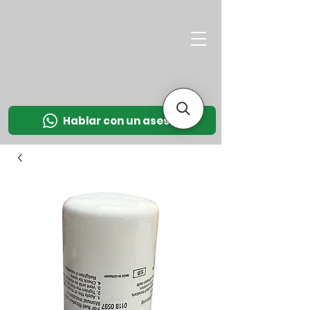
M
OT
CO
L
Hablar con un asesor