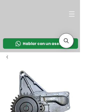
M
OT
CO
L
Hablar con un asesor