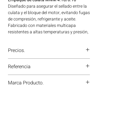
Diseñado para asegurar el sellado entre la
culata y el bloque del motor, evitando fugas
de compresión, refrigerante y aceite.
Fabricado con materiales multicapa
resistentes a altas temperaturas y presión,
ideal para motores MWM 4.10 y 6.10. Ideal
para aplicaciones en maquinaria agrícola,
Precios.
construcción, minería y generación de
energía disponible en Bogotá, Colombia.
¿Tienes dudas o no te deja comprar?
Consíguelo ahora en Motores Colombia.
Referencia
Contáctanos al
PBX 310 418 0594
—
nuestros asesores te confirmarán
CH 94007 TG
disponibilidad, precios y descuentos
Marca Producto.
especiales. ¡En Motores Colombia siempre
hay una solución diésel para ti!
DIESEL PARTS