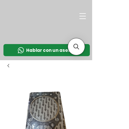
M
OT
CO
L
Hablar con un asesor