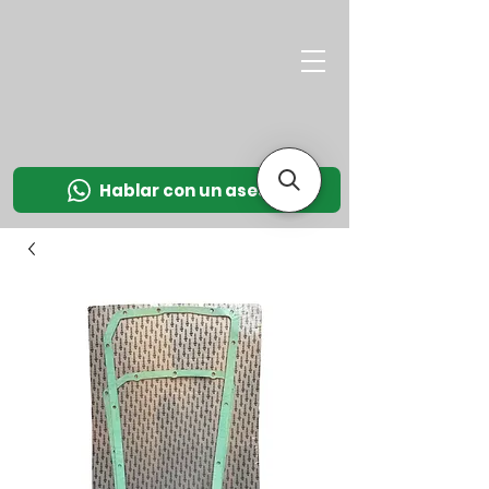
M
OT
CO
L
Hablar con un asesor