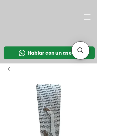
M
OT
CO
L
Hablar con un asesor