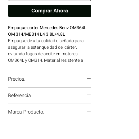
Comprar Ahora
Empaque carter Mercedes Benz OM364L
OM 314/MB314 L4 3.8L/4.8L
Empaque de alta calidad diseñado para
asegurar la estanqueidad del cárter,
evitando fugas de aceite en motores
OM364L y OM314. Material resistente a
temperatura y presión, ideal para motores
de trabajo continuo. Ideal para
Precios.
aplicaciones en maquinaria agrícola,
construcción, minería y generación de
¿Tienes dudas o no te deja comprar?
energía disponible en Bogotá, Colombia.
Referencia
Contáctanos al
PBX 310 418 0594
—
Consíguelo ahora en Motores Colombia.
nuestros asesores te confirmarán
OS66005 VM
disponibilidad, precios y descuentos
Marca Producto.
especiales. ¡En Motores Colombia siempre
hay una solución diésel para ti!
DIESEL PARTS