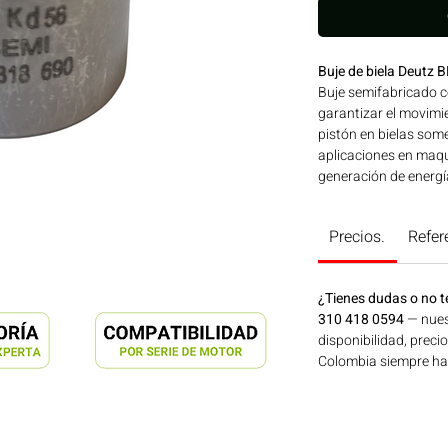
Buje de biela Deut
Buje semifabricado 
garantizar el movimie
pistón en bielas some
aplicaciones en maqui
generación de energí
Consíguelo ahora en
Precios.
Refer
¿Tienes dudas o no t
310 418 0594
— nues
disponibilidad, preci
Colombia siempre hay 