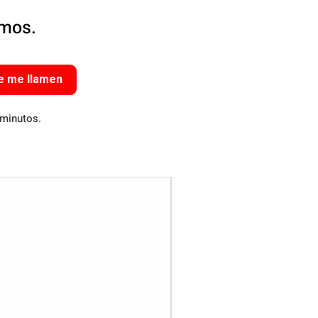
amos.
e me llamen
 minutos.