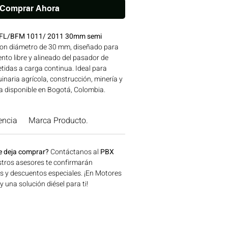
Comprar Ahora
z BFL/BFM 1011/ 2011 30mm semi
con diámetro de 30 mm, diseñado para
nto libre y alineado del pasador de
tidas a carga continua. Ideal para
naria agrícola, construcción, minería y
a disponible en Bogotá, Colombia.
 Motores Colombia.
encia
Marca Producto.
e deja comprar?
Contáctanos al
PBX
tros asesores te confirmarán
os y descuentos especiales. ¡En Motores
una solución diésel para ti!