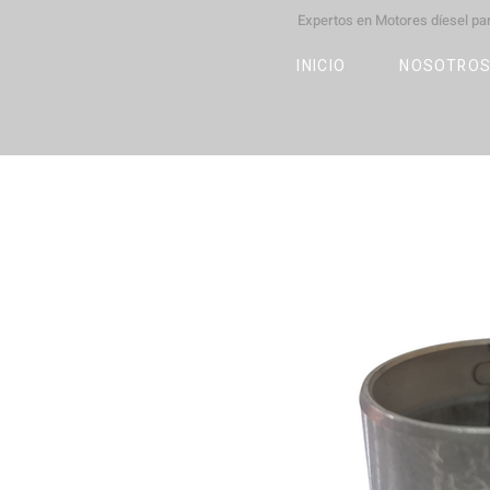
Expertos en Motores díesel p
M
OT
CO
L
INICIO
NOSOTRO