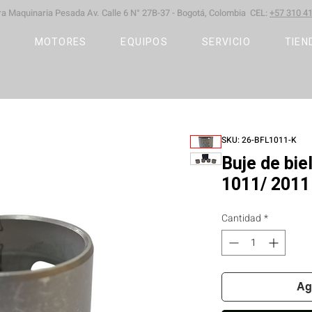
ara Maquinaria Pesada
Av. Calle 6 N° 27B-37 -
Bogotá, Colombia CEL:
+57 310 41
S
MOTORES
EQUIPOS
SERVICIO
TIEN
SKU: 26-BFL1011-K
Buje de bi
1011/ 201
Cantidad
*
Ag