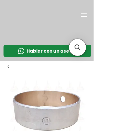
M
OT
CO
L
Hablar con un asesor