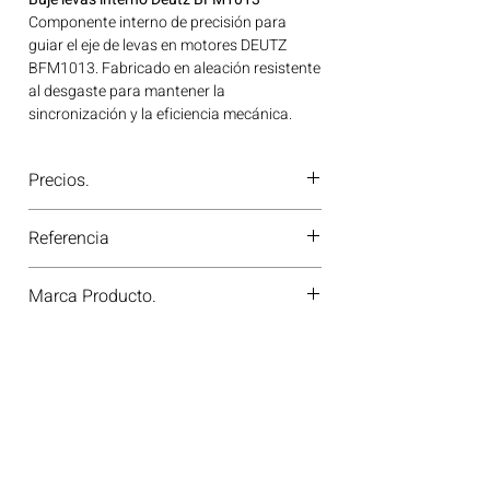
Componente interno de precisión para
guiar el eje de levas en motores DEUTZ
BFM1013. Fabricado en aleación resistente
al desgaste para mantener la
sincronización y la eficiencia mecánica.
Ideal para aplicaciones en maquinaria
agrícola, construcción, minería y
Precios.
generación de energía disponible en
Bogotá, Colombia. Consíguelo ahora en
¿Tienes dudas o no te deja comprar?
Motores Colombia.
Referencia
Contáctanos al
PBX 310 418 0594
—
nuestros asesores te confirmarán
0
disponibilidad, precios y descuentos
Marca Producto.
especiales. ¡En Motores Colombia siempre
hay una solución diésel para ti!
KS GERMANY