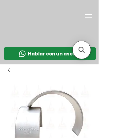
M
OT
CO
L
Hablar con un asesor