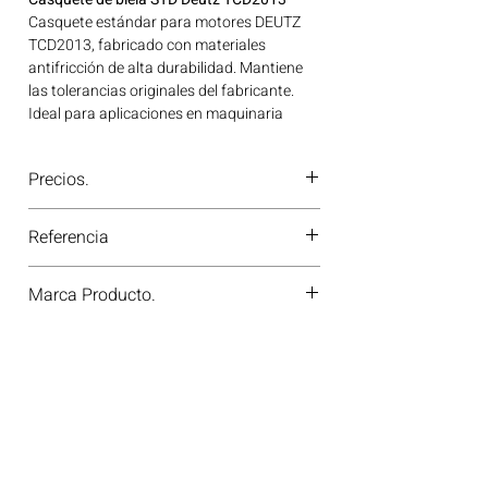
Casquete estándar para motores DEUTZ
TCD2013, fabricado con materiales
antifricción de alta durabilidad. Mantiene
las tolerancias originales del fabricante.
Ideal para aplicaciones en maquinaria
agrícola, construcción, minería y
generación de energía disponible en
Precios.
Bogotá, Colombia. Consíguelo ahora en
Motores Colombia.
¿Tienes dudas o no te deja comprar?
Referencia
Contáctanos al
PBX 310 418 0594
—
nuestros asesores te confirmarán
79430600
disponibilidad, precios y descuentos
Marca Producto.
especiales. ¡En Motores Colombia siempre
hay una solución diésel para ti!
KS GERMANY