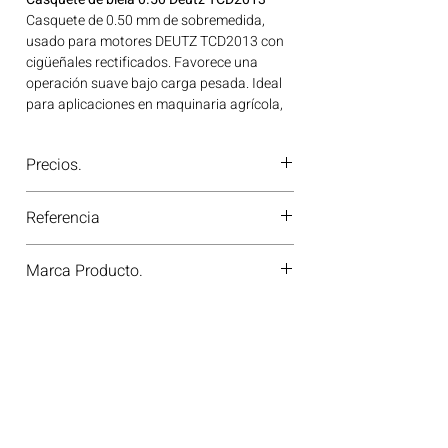
Casquete de 0.50 mm de sobremedida,
usado para motores DEUTZ TCD2013 con
cigüeñales rectificados. Favorece una
operación suave bajo carga pesada. Ideal
para aplicaciones en maquinaria agrícola,
construcción, minería y generación de
energía disponible en Bogotá, Colombia.
Precios.
Consíguelo ahora en Motores Colombia.
¿Tienes dudas o no te deja comprar?
Referencia
Contáctanos al
PBX 310 418 0594
—
nuestros asesores te confirmarán
79430620
disponibilidad, precios y descuentos
Marca Producto.
especiales. ¡En Motores Colombia siempre
hay una solución diésel para ti!
KS GERMANY