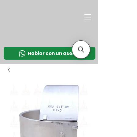
M
OT
CO
L
Hablar con un asesor