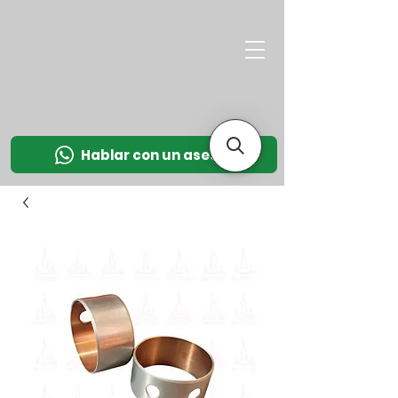
M
OT
CO
L
Hablar con un asesor