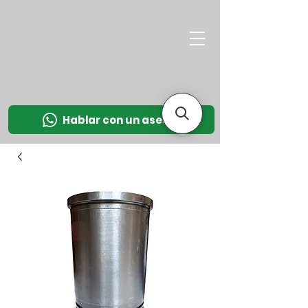
M
OT
CO
L
Hablar con un asesor