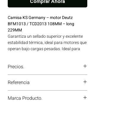
Comprar Ahora
Camisa KS Germany – motor Deutz
BFM1013 / TCD2013 108MM – long
229MM
Garantiza un sellado superior y excelente
estabilidad térmica, ideal para motores que
operan bajo cargas pesadas. Ideal para
aplicaciones en maquinaria agrícola,
construcción, minería y generación de
Precios.
energía disponible en Bogotá, Colombia.
Consíguelo ahora en Motores Colombia.
¿Tienes dudas o no te deja comprar?
Referencia
Contáctanos al
PBX 310 418 0594
—
nuestros asesores te confirmarán
89902110
disponibilidad, precios y descuentos
Marca Producto.
especiales. ¡En Motores Colombia siempre
hay una solución diésel para ti!
KS GERMANY