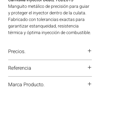
Manguito metálico de precisión para guiar
y proteger el inyector dentro de la culata.
Fabricado con tolerancias exactas para
garantizar estanqueidad, resistencia
térmica y óptima inyección de combustible.
Ideal para aplicaciones en maquinaria
agrícola, construcción, minería y
Precios.
generación de energía disponible en
Bogotá, Colombia. Consíguelo ahora en
¿Tienes dudas o no te deja comprar?
Motores Colombia.
Referencia
Contáctanos al
PBX 310 418 0594
—
nuestros asesores te confirmarán
4904885
disponibilidad, precios y descuentos
Marca Producto.
especiales. ¡En Motores Colombia siempre
hay una solución diésel para ti!
VOSDA