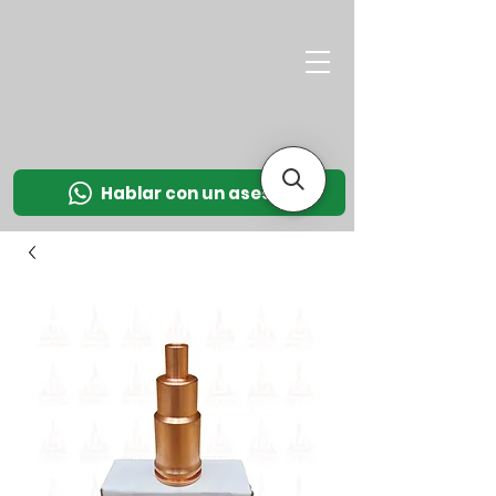
M
OT
CO
L
Hablar con un asesor