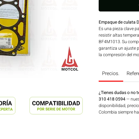
Empaque de culata 
Es una pieza clave pa
resistir altas tempe
BF4M1013. Su compos
garantiza un ajuste 
la compresión del mo
compatibilidad y má
industriales y de maq
Precios.
Refer
en maquinaria agríco
de energía disponibl
ahora en Motores Co
¿Tienes dudas o no t
310 418 0594
— nues
disponibilidad, preci
Colombia siempre hay 