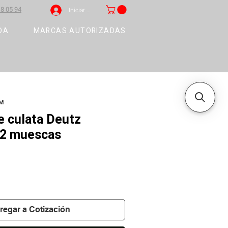
8 05 94
Iniciar sesión
DA
MARCAS AUTORIZADAS
2M
 culata Deutz
2 muescas
regar a Cotización