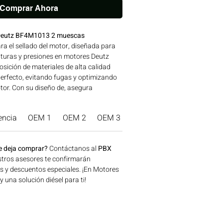
Comprar Ahora
Deutz BF4M1013 2 muescas
ra el sellado del motor, diseñada para
raturas y presiones en motores Deutz
ición de materiales de alta calidad
perfecto, evitando fugas y optimizando
tor. Con su diseño de, asegura
ximo desempeño en aplicaciones
uinaria pesada. Ideal para aplicaciones
encia
OEM 1
OEM 2
OEM 3
Marca Producto.
la, construcción, minería y generación
e en Bogotá, Colombia. Consíguelo
lombia.
e deja comprar?
Contáctanos al
PBX
tros asesores te confirmarán
os y descuentos especiales. ¡En Motores
una solución diésel para ti!