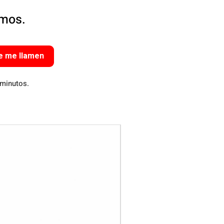
amos.
e me llamen
 minutos.