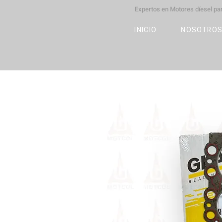
Expertos en Motores díesel p
M
OT
CO
L
INICIO
NOSOTRO