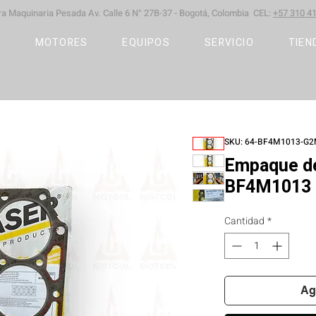
ara Maquinaria Pesada
Av. Calle 6 N° 27B-37 -
Bogotá, Colombia CEL:
+57 310 41
S
MOTORES
EQUIPOS
SERVICIO
TIEN
SKU: 64-BF4M1013-G
Empaque de
BF4M1013 
Cantidad
*
Ag