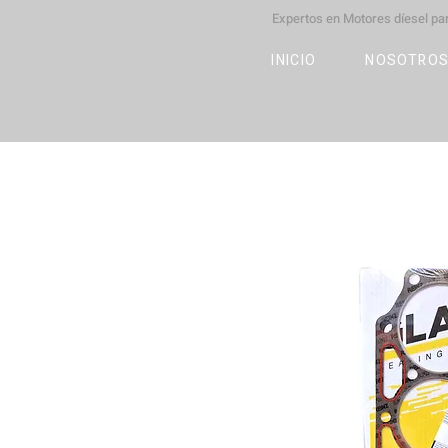
Expertos en Motores díesel p
M
OT
CO
L
INICIO
NOSOTRO