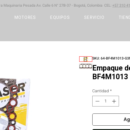
ara Maquinaria Pesada
Av. Calle 6 N° 27B-37 -
Bogotá, Colombia CEL:
+57 310 41
S
MOTORES
EQUIPOS
SERVICIO
TIEN
SKU: 64-BF4M1013-G
Empaque de
BF4M1013 
Cantidad
*
Ag