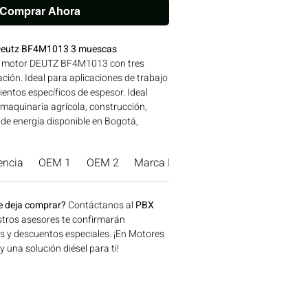
Comprar Ahora
Deutz BF4M1013 3 muescas
a motor DEUTZ BF4M1013 con tres
ción. Ideal para aplicaciones de trabajo
entos específicos de espesor. Ideal
 maquinaria agrícola, construcción,
 de energía disponible en Bogotá,
o ahora en Motores Colombia.
encia
OEM 1
OEM 2
Marca Producto.
e deja comprar?
Contáctanos al
PBX
tros asesores te confirmarán
os y descuentos especiales. ¡En Motores
una solución diésel para ti!