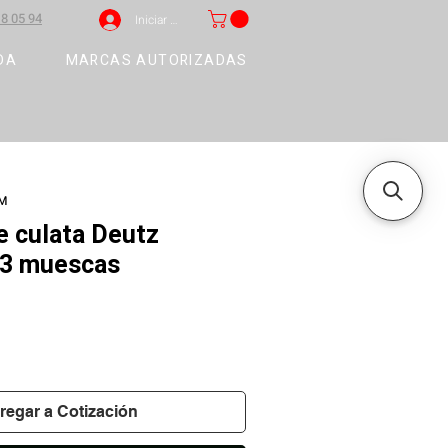
8 05 94
Iniciar sesión
DA
MARCAS AUTORIZADAS
3M
 culata Deutz
3 muescas
regar a Cotización