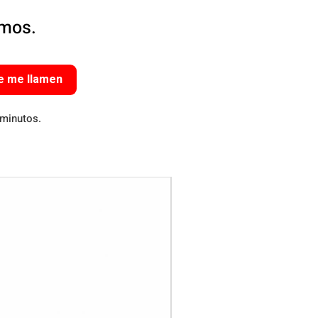
amos.
e me llamen
 minutos.