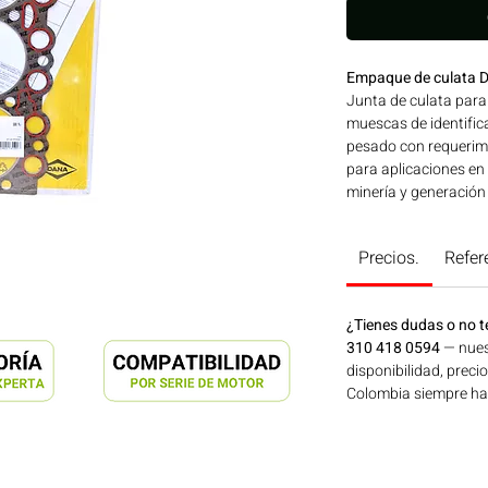
Empaque de culata 
Junta de culata par
muescas de identifica
pesado con requerimi
para aplicaciones en
minería y generación
Colombia. Consíguel
Precios.
Refer
¿Tienes dudas o no t
310 418 0594
— nues
disponibilidad, preci
Colombia siempre hay 