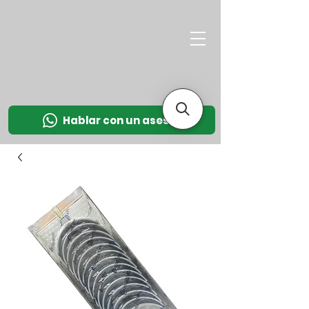
M
OT
CO
L
Hablar con un asesor