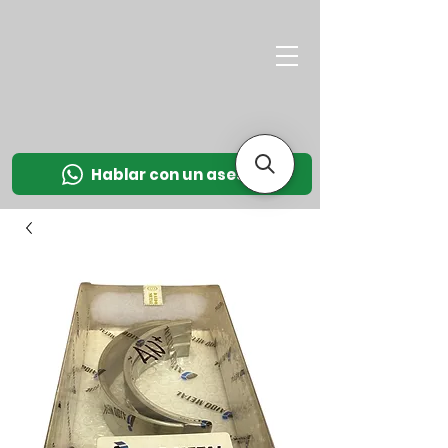
M
OT
CO
L
Hablar con un asesor