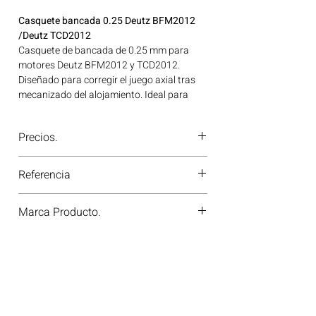
Casquete bancada 0.25 Deutz BFM2012
/Deutz TCD2012
Casquete de bancada de 0.25 mm para
motores Deutz BFM2012 y TCD2012.
Diseñado para corregir el juego axial tras
mecanizado del alojamiento. Ideal para
aplicaciones en maquinaria agrícola,
construcción, minería y generación de
Precios.
energía disponible en Bogotá, Colombia.
Consíguelo ahora en Motores Colombia.
¿Tienes dudas o no te deja comprar?
Referencia
Contáctanos al
PBX 310 418 0594
—
nuestros asesores te confirmarán
79315610
disponibilidad, precios y descuentos
Marca Producto.
especiales. ¡En Motores Colombia siempre
hay una solución diésel para ti!
KS GERMANY