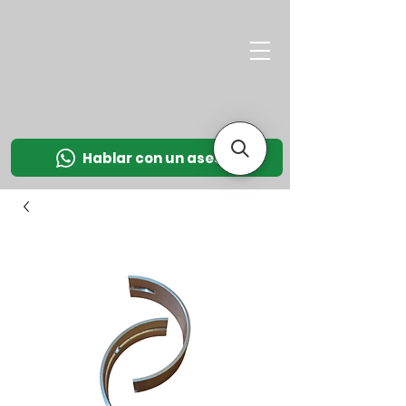
M
OT
CO
L
Hablar con un asesor