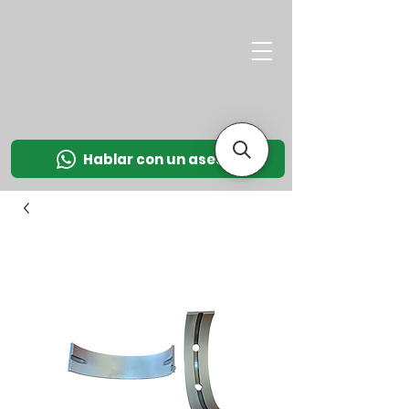
M
OT
CO
L
Hablar con un asesor