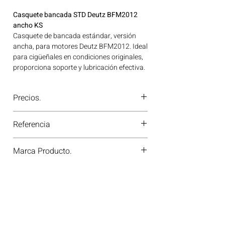
Casquete bancada STD Deutz BFM2012
ancho KS
Casquete de bancada estándar, versión
ancha, para motores Deutz BFM2012. Ideal
para cigüeñales en condiciones originales,
proporciona soporte y lubricación efectiva.
Ideal para aplicaciones en maquinaria
agrícola, construcción, minería y
Precios.
generación de energía disponible en
Bogotá, Colombia. Consíguelo ahora en
¿Tienes dudas o no te deja comprar?
Motores Colombia.
Referencia
Contáctanos al
PBX 310 418 0594
—
nuestros asesores te confirmarán
78935600
disponibilidad, precios y descuentos
Marca Producto.
especiales. ¡En Motores Colombia siempre
hay una solución diésel para ti!
KS GERMANY